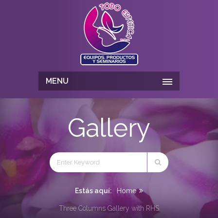
MENU
Gallery
Estás aquí:
Home
Three Columns Gallery with RHS