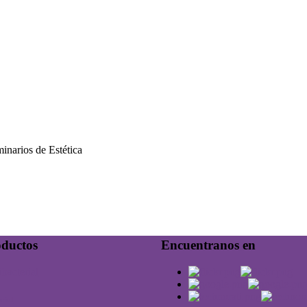
oductos
Encuentranos en
erial