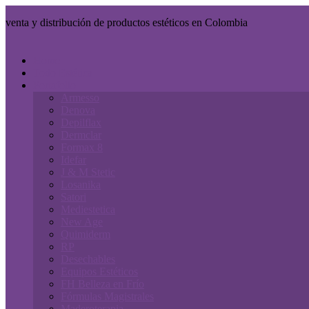
venta y distribución de productos estéticos en Colombia
Home
Todo Estética
Portafolio
Armesso
Denova
Depilflax
Dermclar
Formax 8
Idefar
J & M Stetic
Losanika
Satori
Mediestetica
New Age
Quimiderm
RP
Desechables
Equipos Estéticos
FH Belleza en Frío
Fórmulas Magistrales
Maderoterapia