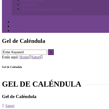
Mobiliario
Accesorios Faciales y Corporales
+
+
Seminarios
Blog
Contáctenos
Gel de Caléndula
Estás aquí:
Home
Satori
Gel de Caléndula
GEL DE CALÉNDULA
Gel de Caléndula
Satori