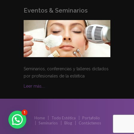
Eventos & Seminarios
Seminarios, conferencias y talleres dictados
por profesionales de la estética
Leer más....
1
Home
Todo Estética
Portafolio
Seminarios
Blog
Contáctenos