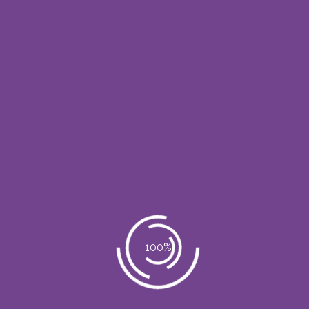
Desintegración de las células grasas y
apoptosis de adipocitos inducida por calor.
Vaciamiento del adipocito mediante
fotoestimulación.
Rejuevencimiento
Uso terapéutico y pos parto
Radiofrecuencia Bipolar,
Radiofrecuencia Tripolar Y Crioterapia
(Prev Entry)
Kit MIcrodermoabrasión
(Next Entry)
No Comments
Post a Comment