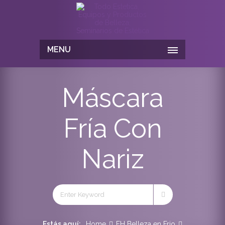
MENU
Máscara
Fría Con
Nariz
Estás aquí:
Home
FH Belleza en Frio