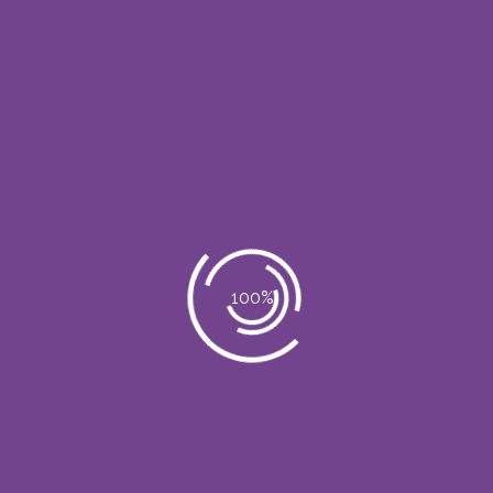
Gel Facial colágeno
(Prev Entry)
Loción Aclarante
(Next Entry)
No Comments
Post a Comment
Lo siento, debes estar
conectado
para
publicar un comentario.