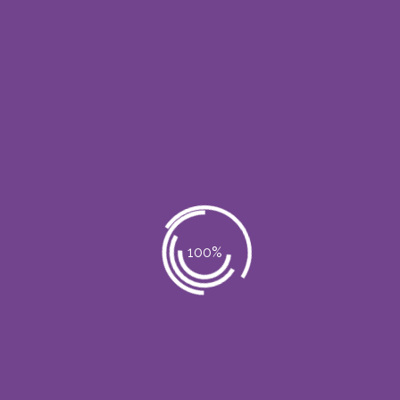
Sabanas y sobresabanas desechables
(Prev Entry)
Chanclas desechables
(Next Entry)
No Comments
Post a Comment
Lo siento, debes estar
conectado
para
publicar un comentario.