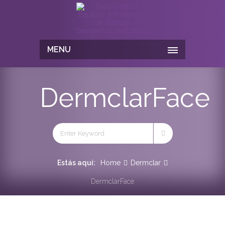
MENU
DermclarFace
Estás aquí:
Home
Dermclar
DermclarFace