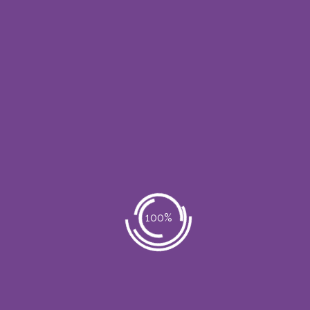
con masaje post-peeling, etc…
Transdermoterapia instrumentada
:
ultrasonidos, radiofrecuencia,
electroporación, cavitación, etc…
Instrumentación mecánica: dermaroller,
dermapen, etc
Recomendación
El tratamiento dependerá de las
necesidades del paciente y de los
resultados obtenidos.
Número mínimo de sesiones: entre 5 y 12
Tiempo entre sesiones: 7 – 15 días
Sesiones de mantenimiento: 1 mensual
y/o según criterio profesional en función de
resultados