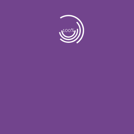
Solución Moldeante (fosfatidilcolina)
(Prev Entry)
Solución para celulitis (L-
(Next Entry)
carnitina)
No Comments
Post a Comment
Lo siento, debes estar
conectado
para
publicar un comentario.