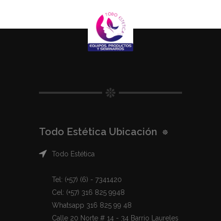
Todo Estética Ubicación
Todo Estética
Tel: (+57) (6) - 7341420
Cel: (+57) 316 825 9948
Whatsapp 316 825 99 48
Calle 20 Norte # 14 - 34 Barrio Laureles