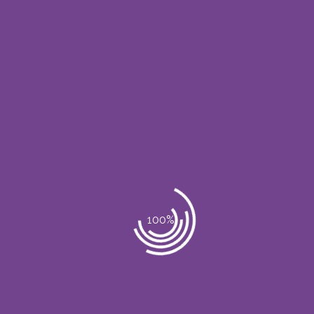
Seminarios
TÉCNICA EN RENOVACIÓN
INTELIGENTE BIO
PIGMENTACIÓN ORGÁNICA
NUTRI GLOW Fecha: 13 de
Noviembre 2019...
Read More