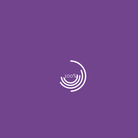
No Comments
Post a Comment
Lo siento, debes estar
conectado
para
publicar un comentario.