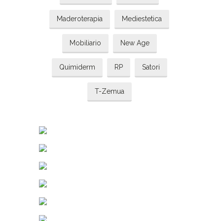
Maderoterapia
Mediestetica
Mobiliario
New Age
Quimiderm
RP
Satori
T-Zemua