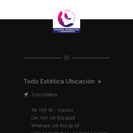
Todo Estética Ubicación
Todo Estética
Tel: (+57) (6) - 7341420
Cel: (+57) 316 825 9948
Whatsapp 316 825 99 48