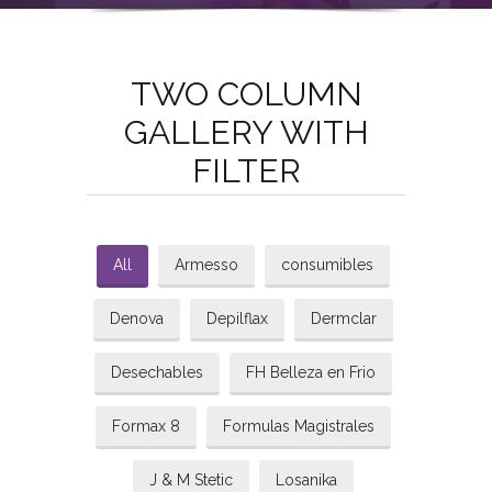
TWO COLUMN
GALLERY WITH
FILTER
All
Armesso
consumibles
Denova
Depilflax
Dermclar
Desechables
FH Belleza en Frio
Formax 8
Formulas Magistrales
J & M Stetic
Losanika