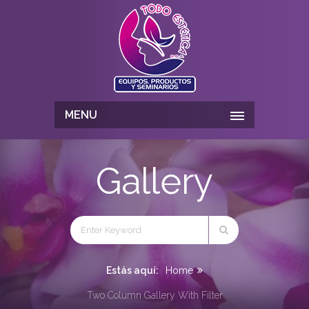
MENU
Gallery
Estás aquí:
Home
Two Column Gallery With Filter