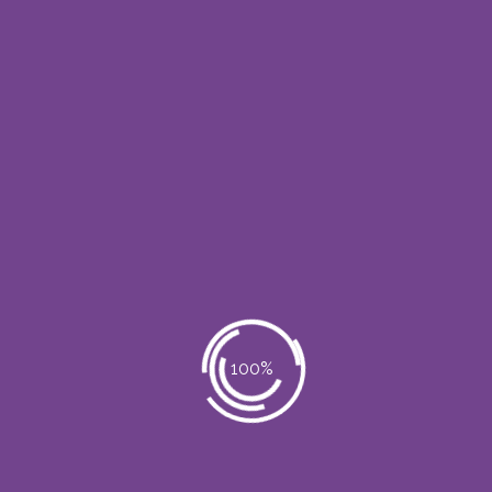
ORGÁNICA
Todo Estética S.A.S
Seminarios
SEMINARIO: »
Abr 05
TENDENCIAS EN
2019
MEDICINA ESTETICA»
Todo Estética S.A.S
Seminarios