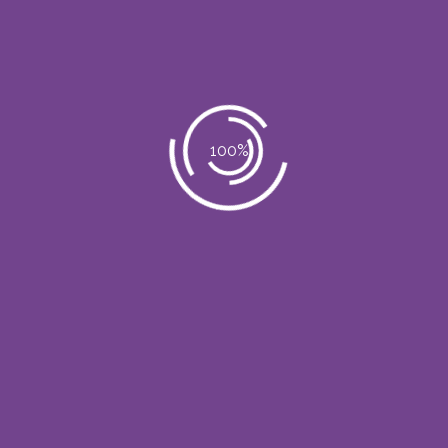
consectetur adipiscing elit. Etiam
quis placerat urna. Nulla nulla diam,
adipiscing non ornare non,
commodo
KNOW MORE
WELL TRAINED
PROFESSIONALS
Nunc at pretium est curabitur
commodo leac est venenatis
egestas sed aliquet auguevelit.
KNOW MORE