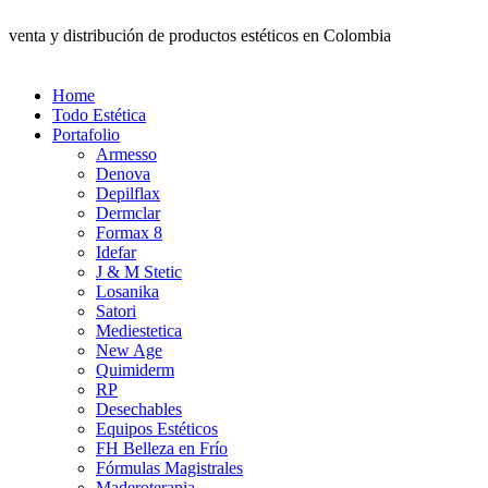
venta y distribución de productos estéticos en Colombia
Home
Todo Estética
Portafolio
Armesso
Denova
Depilflax
Dermclar
Formax 8
Idefar
J & M Stetic
Losanika
Satori
Mediestetica
New Age
Quimiderm
RP
Desechables
Equipos Estéticos
FH Belleza en Frío
Fórmulas Magistrales
Maderoterapia