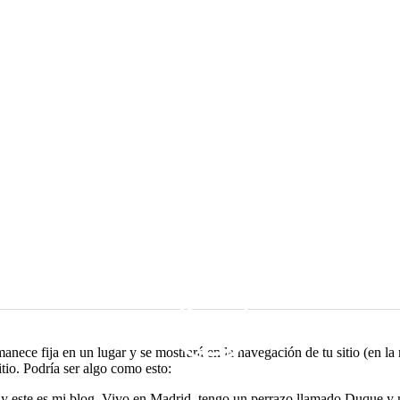
anece fija en un lugar y se mostrará en la navegación de tu sitio (en l
itio. Podría ser algo como esto:
e, y este es mi blog. Vivo en Madrid, tengo un perrazo llamado Duque y 