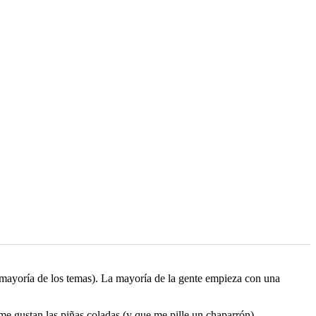
a mayoría de los temas). La mayoría de la gente empieza con una
me gustan las piñas coladas (y que me pille un chaparrón)